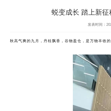
蜕变成长 踏上新征
发表时间：2023
秋高气爽的九月，丹桂飘香，谷物盈仓，是万物丰收