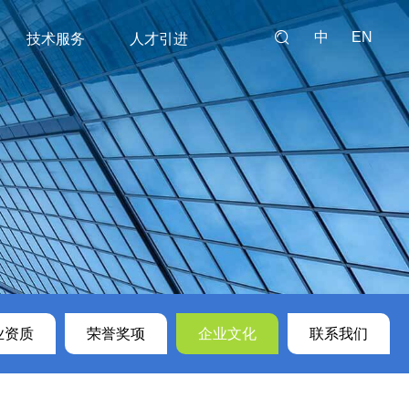
中
EN
技术服务
人才引进
序解决方案
锦
我们
技术干货实例
加入我们
售后反馈
学术文献
p新型冠状病毒全基因组
盒
p高通量测序自动建库仪
业资质
荣誉奖项
企业文化
联系我们