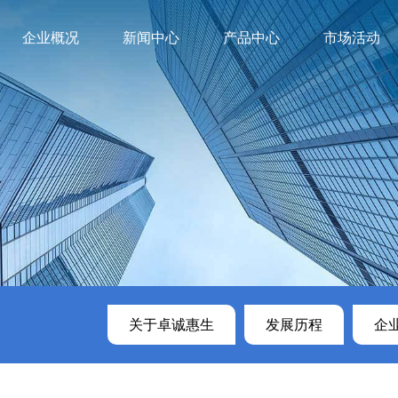
企业概况
新闻中心
产品中心
市场活动
卓诚惠生
司动态
临床诊断
发展历程
媒体报道
企业资质
科研诊断系列产品
荣誉奖项
公益活动
技术服务理念
企业文化
高通量测
视频集
联系
试剂
呼吸道病原检测
LibPre
门急诊产品
发热伴出疹病原检测
建库试剂
系列
腹泻病原检测
LibPre
住院产品系
脑炎和媒介性病原检测
列
动物及药物源性鉴定
人畜共患病原检测
OneHub 9900多病原全场景核
酸检测系统
关于卓诚惠生
发展历程
企