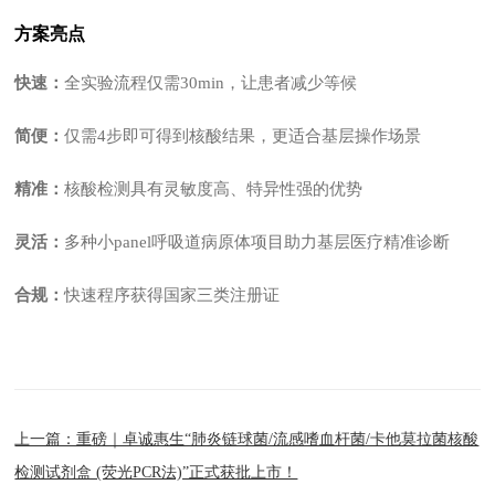
方案亮点
快速：
全实验流程仅需30min，让患者减少等候
简便：
仅需4步即可得到核酸结果，更适合基层操作场景
精准：
核酸检测具有灵敏度高、特异性强的优势
灵活：
多种小panel呼吸道病原体项目助力基层医疗精准诊断
合规：
快速程序获得国家三类注册证
上一篇：重磅｜卓诚惠生“肺炎链球菌/流感嗜血杆菌/卡他莫拉菌核酸
检测试剂盒 (荧光PCR法)”正式获批上市！