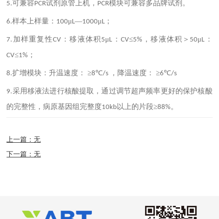
可兼容
试剂原管上机，
模块可兼容多品牌试剂。
5.
PCR
PCR
样本上样量：
μ
—
μ
；
6.
100
L
1000
L
加样重复性
：移液体积
μ
：
≤
，移液体积＞
μ
：
7.
CV
5
L
CV
5%
50
L
≤
；
CV
1%
扩增模块：升温速度： ≥
℃
，降温速度： ≥
℃
8.
8
/s
6
/s
采用移液法进行核酸提取，通过调节超声频率更好的保护核酸
9.
的完整性，病原基因组完整度
以上的片段≥
。
10kb
88%
上一篇：无
下一篇：无