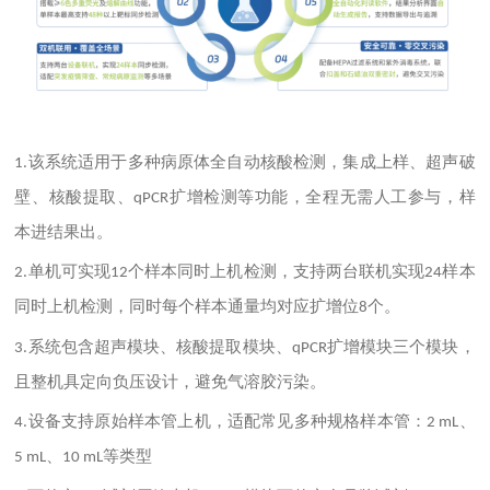
该系统适用于多种病原体全自动核酸检测，集成上样、超声破
1.
壁、核酸提取、
扩增检测等功能，全程无需人工参与，样
qPCR
本进结果出。
单机可实现
个样本同时上机检测，支持两台联机实现
样本
2.
12
24
同时上机检测，同时每个样本通量均对应扩增位
个。
8
系统包含超声模块、核酸提取模块、
扩增模块三个模块，
3.
qPCR
且整机具定向负压设计，避免气溶胶污染。
设备支持原始样本管上机，适配常见多种规格样本管：
、
4.
2 mL
、
等类型
5 mL
10 mL