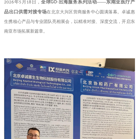
年
月
日，
全球
·出海服务系列活动——东南亚医疗产
2026
5
18
GO
品出口供需对接专场
在北京大兴区营商服务中心圆满落幕。卓诚惠
生携核心产品与专业团队亮相展会，以精准对接、深度交流，开启东
南亚市场拓展新篇章。