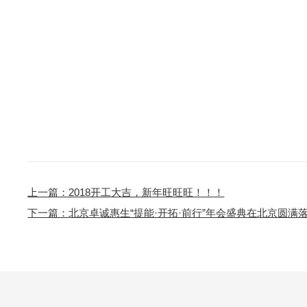
上一篇：2018开工大吉，新年旺旺旺！！！
下一篇：北京卓诚惠生“提能·开拓·前行”年会盛典在北京圆满