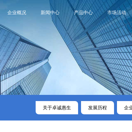
企业概况
新闻中心
产品中心
市场活动
卓诚惠生
司动态
临床诊断
发展历程
媒体报道
企业资质
科研诊断系列产品
荣誉奖项
公益活动
技术服务理念
企业文化
高通量测
视频集
联系
试剂
呼吸道病原检测
LibPre
门急诊产品
发热伴出疹病原检测
建库试剂
系列
腹泻病原检测
LibPre
住院产品系
脑炎和媒介性病原检测
列
动物及药物源性鉴定
人畜共患病原检测
OneHub 9900多病原全场景核
酸检测系统
关于卓诚惠生
发展历程
企