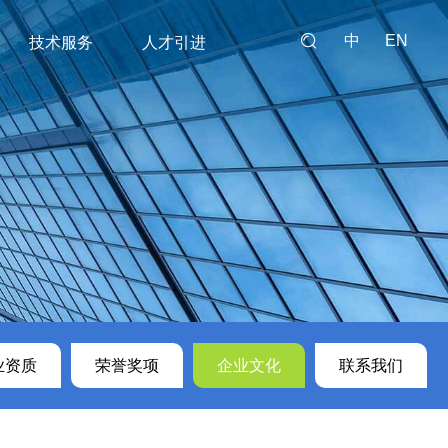
中
EN
技术服务
人才引进
序解决方案
锦
我们
技术干货实例
加入我们
售后反馈
学术文献
p新型冠状病毒全基因组
盒
p高通量测序自动建库仪
业资质
荣誉奖项
企业文化
联系我们