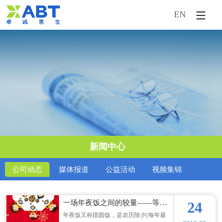
EN
首页
企业概况
新闻中心
产品中心
市场活动
新闻中心
技术服务
公司动态
媒体报道
公益活动
视频集锦
人才引进
一场年夜饭之间的较量——等你来晒
24
年夜饭又称团圆饭，是农历除夕(每年最