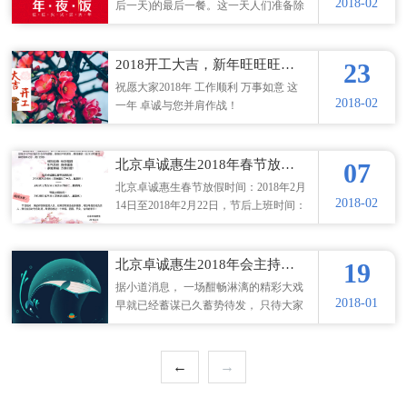
2018-02
后一天)的最后一餐。这一天人们准备除
旧迎新，一家相聚，共进晚餐。晒出你
家的年夜饭赢取精美礼品啦！
2018开工大吉，新年旺旺旺！！！
23
祝愿大家2018年 工作顺利 万事如意 这
2018-02
一年 卓诚与您并肩作战！
北京卓诚惠生2018年春节放假通知
07
北京卓诚惠生春节放假时间：2018年2月
2018-02
14日至2018年2月22日，节后上班时间：
2018年2月23日
北京卓诚惠生2018年会主持人究竟花落谁家？
19
据小道消息， 一场酣畅淋漓的精彩大戏
2018-01
早就已经蓄谋已久蓄势待发， 只待大家
过年回家吃的圆滚滚 咱们就开可好？
[邪恶脸] 等你来尬戏~ 那么是不是应该
选一下串词人啦！
←
→